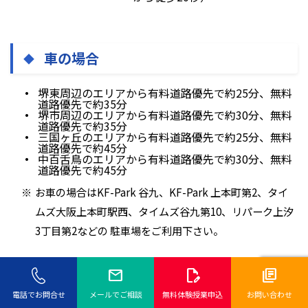
車の場合
堺東周辺のエリアから有料道路優先で約25分、無料
道路優先で約35分
堺市周辺のエリアから有料道路優先で約30分、無料
道路優先で約35分
三国ヶ丘のエリアから有料道路優先で約25分、無料
道路優先で約45分
中百舌鳥のエリアから有料道路優先で約30分、無料
道路優先で約45分
お車の場合はKF-Park 谷九、KF-Park 上本町第2、タイ
ムズ大阪上本町駅西、タイムズ谷九第10、リパーク上汐
3丁目第2などの 駐車場をご利用下さい。
谷町九丁目駅周辺の駐車場はこちらからご確認くださ
mail
edit_document
library_books
い。
電話でお問合せ
メールでご相談
無料体験授業申込
お問い合わせ