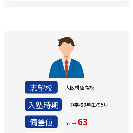
志望校
大阪桐蔭高校
入塾時期
中学校3年生の5月
63
偏差値
52 →