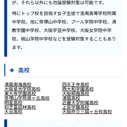
が、それら以外にも勿論受験対策は可能です。
特にトップ校を目指す女子生徒で洛南高等学校附属
中学校。他に帝塚山中学校、プール学院中学校、清
教学園中学校、大阪学芸中学校、大阪女学院中学
校、桃山学院中学校などを受験対策することもあり
ます。
高校
清風南海高校
四天王寺高校
大阪星光学院高校
西大和学園高校
東大寺学園高校
大阪桐蔭高校
帝塚山学院泉ヶ丘高校
清風高校
明星高校
近畿大学附属高校
初芝富田林高校
上宮学園高校
大谷高校
大阪府立三国ヶ丘校高校