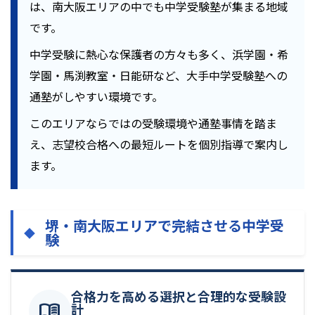
は、南大阪エリアの中でも中学受験塾が集まる地域
です。
中学受験に熱心な保護者の方々も多く、浜学園・希
学園・馬渕教室・日能研など、大手中学受験塾への
通塾がしやすい環境です。
このエリアならではの受験環境や通塾事情を踏ま
え、志望校合格への最短ルートを個別指導で案内し
ます。
堺・南大阪エリアで完結させる中学受
験
合格力を高める選択と合理的な受験設
menu_book
計