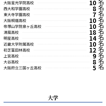
10
大阪星光学院高校
8
西大和学園高校
7
東大寺学園高校
10
大阪桐蔭高校
10
帝塚山学院泉ヶ丘高校
18
清風高校
14
明星高校
10
近畿大学附属高校
12
初芝富田林高校
9
上宮高校
8
大谷高校
5
大阪府立三国ヶ丘高校
大学