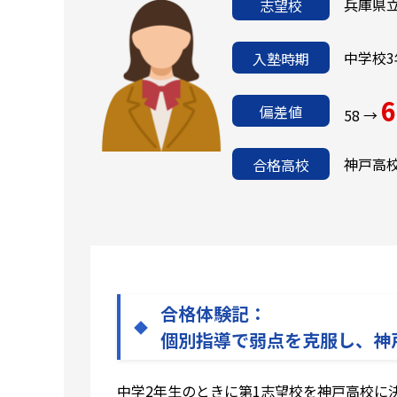
兵庫県
志望校
中学校3
入塾時期
6
偏差値
58 →
神戸高
合格高校
合格体験記：
個別指導で弱点を克服し、神
中学2年生のときに第1志望校を神戸高校に