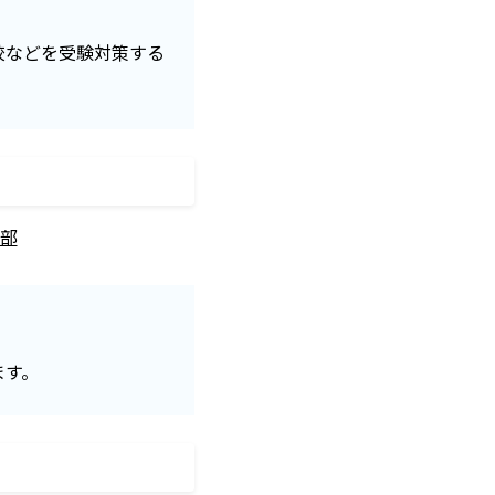
校などを受験対策する
部
ます。