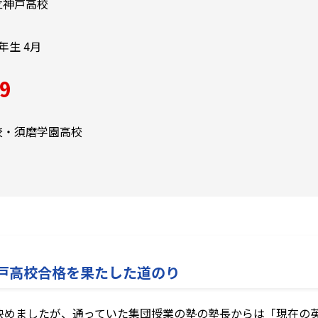
立神戸高校
年生 4月
9
校・須磨学園高校
戸高校合格を果たした道のり
決めましたが、通っていた集団授業の塾の塾長からは「現在の