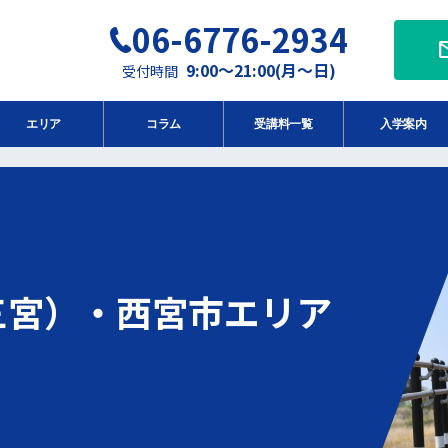
06-6776-2934
m
9:00～21:00(月～日)
受付時間
エリア
コラム
受講料一覧
入学案内
三宮）・西宮市エリア