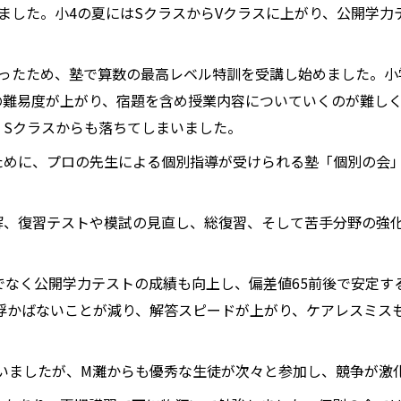
ました。小4の夏にはSクラスからVクラスに上がり、公開学力テ
ったため、塾で算数の最高レベル特訓を受講し始めました。小
の難易度が上がり、宿題を含め授業内容についていくのが難し
、Sクラスからも落ちてしまいました。
ために、プロの先生による個別指導が受けられる塾「個別の会
解、復習テストや模試の見直し、総復習、そして苦手分野の強
でなく公開学力テストの成績も向上し、偏差値65前後で安定す
浮かばないことが減り、解答スピードが上がり、ケアレスミス
いましたが、M灘からも優秀な生徒が次々と参加し、競争が激