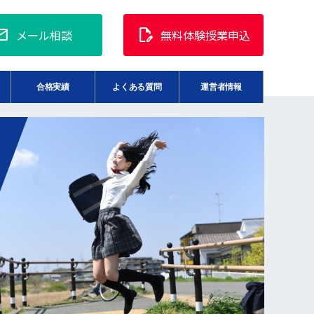
ail
edit_document
メール相談
無料体験授業申込
合格実績
よくある質問
運営者情報