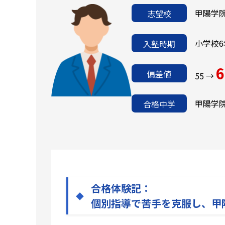
甲陽学
志望校
小学校6
入塾時期
6
偏差値
55 →
甲陽学
合格中学
合格体験記：
個別指導で苦手を克服し、甲