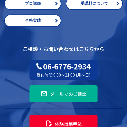
プロ講師
受講料について
合格実績
ご相談・お問い合わせはこちらから
06-6776-2934
受付時間 9:00～21:00 (月～日)
mail
メールでのご相談
edit_document
体験授業申込