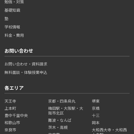
勉強・対策
基礎知識
塾
学校情報
料金・費用
お問い合わせ
お問い合わせ・資料請求
無料面談・体験授業申込
各エリア
天王寺
京都・四条烏丸
堺東
上本町
梅田駅・大阪駅・大
京橋
阪市北区
豊中千里中央
十三
難波・なんば
和歌山市
岡本
茨木・高槻
奈良市
大和西大寺・大和西