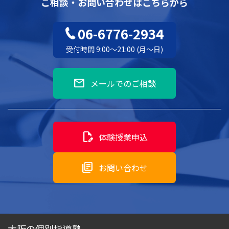
ご相談・お問い合わせはこちらから
06-6776-2934
受付時間 9:00～21:00 (月～日)
mail
メールでのご相談
edit_document
体験授業申込
library_books
お問い合わせ
大阪の個別指導塾