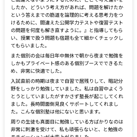
したか、どういう考え方があれば、問題を解けたか
という答えまでの筋道を論理的に考える思考力をつ
けるために、間違えた公開学力テストや復習テスト
の問題を何度も解き直すように。』と指導してもら
い、授業で扱う問題も宿題も全て細かくチェックし
てもらいました。
また個別の会は毎日年中無休で朝から夜まで勉強を
しかもプライベート感のある個別ブースでできるた
め、非常に快適でした。
入試直前の時期は夜まで自習で居残りして、暗記分
野をしっかり勉強していました。私は自習中よくう
とうとしていましたがすかさず塾長が起こしてくれ
ました。長時間面倒見良くサポートしてくれまし
た。こんな個別塾は他にないと思います。
周りの生徒も真面目に勉強している方ばかりなのは
非常に刺激を受けて、私も頑張らないと、と勉強の
モチベーションが大変上がりました。