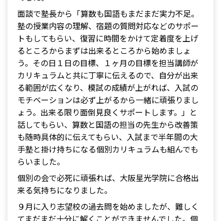
面談で塾長から「算数も国語もまだまだ実力不足。
塾の授業内容の理解、宿題の質問対応などのサポー
トもしてもらい、復習に時間をかけて定着度を上げ
るところからまずは出来るところから始めましょ
う。その日１日の目標、１ヶ月の目標を担当講師が
カリキュラムと共に丁寧に伝えるので、自分が出来
る範囲が広くなり、模試の成績が上がれば、入試の
モチベーションは必ず上がるから一緒に頑張りまし
ょう。出来る限り面倒見良くサポートします。」と
話してもらい、算数と国語の担当の先生から改善策
も随時具体的に伝えてもらい、入試まで半年間の大
手塾と掛け持ちになる個別カリキュラムも組んでも
らいました。
個別の会で必死に頑張れば、大阪星光学院に合格出
来る気持ちになりました。
９月に入り志望校の過去問を始めましたが、難しく
てまだまだ十分に解くことができませんでした。個