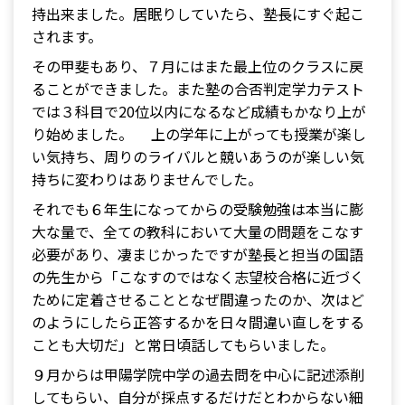
持出来ました。居眠りしていたら、塾長にすぐ起こ
されます。
その甲斐もあり、７月にはまた最上位のクラスに戻
ることができました。また塾の合否判定学力テスト
では３科目で20位以内になるなど成績もかなり上が
り始めました。 上の学年に上がっても授業が楽し
い気持ち、周りのライバルと競いあうのが楽しい気
持ちに変わりはありませんでした。
それでも６年生になってからの受験勉強は本当に膨
大な量で、全ての教科において大量の問題をこなす
必要があり、凄まじかったですが塾長と担当の国語
の先生から「こなすのではなく志望校合格に近づく
ために定着させることとなぜ間違ったのか、次はど
のようにしたら正答するかを日々間違い直しをする
ことも大切だ」と常日頃話してもらいました。
９月からは甲陽学院中学の過去問を中心に記述添削
してもらい、自分が採点するだけだとわからない細