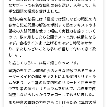
なサポートで有名な個別の会を選び、入塾して、苦
手な国語の授業を受けました。
個別の会の塾長には「授業では語句などの暗記の内
容から記述問題の解答の添削まで塾のテキストや志
望校の入試問題を使って幅広く実戦力を養っていく
ので、数ヶ月もしたら公開テストで良い成績になる
はず。合格ラインまで上げるのは少し時間はかか
り、またしんどいことも多いが信じて付いてきて欲
しい。」
と話してもらい、非常に嬉しかったです。
国語の先生には個別の会の大きな特徴である完全オ
ーダーメイドの個別テキストによる個別カリキュラ
ムがあり、大手塾の授業内容のサポートと四天王寺
中学対策の個別カリキュラムを組んで、合格まで微
調整しながらしっかりフォローしてもらいました。
また得意の算数の力をさらに上げるために算数の授