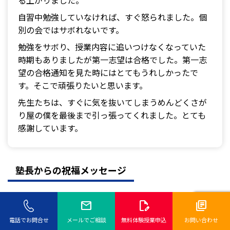
る上がりました。
自習中勉強していなければ、すぐ怒られました。個
別の会ではサボれないです。
勉強をサボり、授業内容に追いつけなくなっていた
時期もありましたが第一志望は合格でした。第一志
望の合格通知を見た時にはとてもうれしかったで
す。そこで頑張りたいと思います。
先生たちは、すぐに気を抜いてしまうめんどくさが
り屋の僕を最後まで引っ張ってくれました。とても
感謝しています。
塾長からの祝福メッセージ
mail
edit_document
library_books
早い時期から中学入試の有名な大手塾に通っていまし
電話でお問合せ
メールでご相談
無料体験授業申込
お問い合わせ
たが受験生として「自立」は出来ていなかったです。