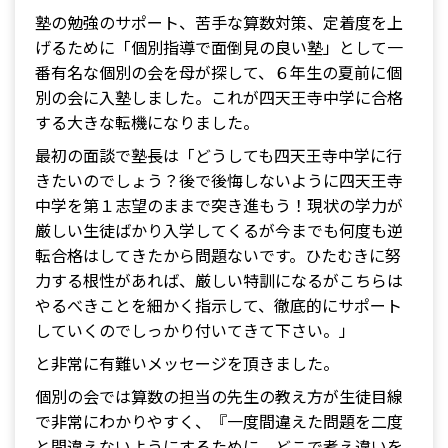
塾の勉強のサポート、苦手な算数対策、定着度を上
げるために「個別指導で面倒見の良い塾」として一
番有名な個別の会を母が探して、６年生の夏前に個
別の会に入塾しました。これが四天王寺中学に合格
する大きな転機になりました。
最初の面談で塾長は「どうしても四天王寺中学に行
きたいのでしょう？後で後悔しないように四天王寺
中学を第１志望のままで突き進もう！現状の学力が
厳しい生徒ばかり入学してくるが今までも何度も逆
転合格はしてきたから問題ないです。ひたむきに努
力する根性があれば、厳しい特訓になるがこちらは
やるべきことを細かく指示して、徹底的にサポート
していくのでしっかり付いてきて下さい。」
と非常に有難いメッセージを頂きました。
個別の会では算数の担当の先生の教え方が生徒目線
で非常にわかりやすく、『一度間違えた問題を二度
と間違えないようにするために、どこで考え違いを