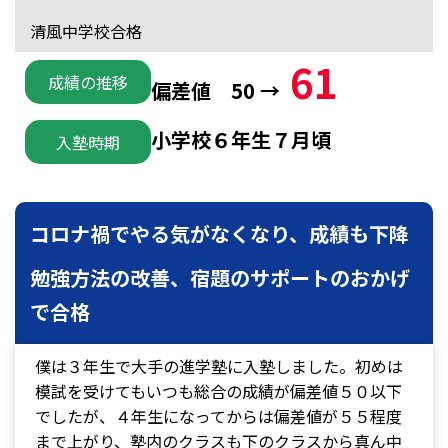
清風中学校合格
61
成績の推移
偏差値 50 →
小学校６年生７月頃
入塾時期
コロナ禍でやる気がなくなり、成績も下降
勉強方法の改善、宿題のサポートのおかげ
で合格
僕は３年生で大手の進学塾に入塾しました。初めは
模試を受けてもいつも総合の成績が偏差値５０以下
でしたが、４年生になってからは偏差値が５５程度
まで上がり、塾内のクラスも下のクラスから真ん中