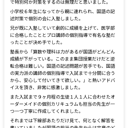
で特別何か対策をするのは無理だと思いました。
小学校６年生になってから親に連れられ、国語の記
述対策で個別の会に入塾しました。
兄が既に入塾していて劇的に成績を上げて、医学部
に合格したこととプロ講師の個別指導で有名な塾だ
ったことが決め手でした。
塾長から「算数や理科は力があるが国語がどんどん
成績が下がっている。このまま集団授業だけだと逆
転合格は難しい。国語の記述問題が苦手でも、国語
の実力派の講師の個別指導で入試まで十分間に合う
から、安心して付いてきて欲しい。」と熱いアドバ
イスを頂き、非常に感激しました。
また入試まで９ヶ月程の生徒１人１人に合わせたオ
ーダーメイドの個別カリキュラムも担当の先生が一
つ一つ丁寧に作成してくれました。
それまでは下線部あたりだけ見て、何となく解答を
書いていましたが国語の担当の先生からは文章のど