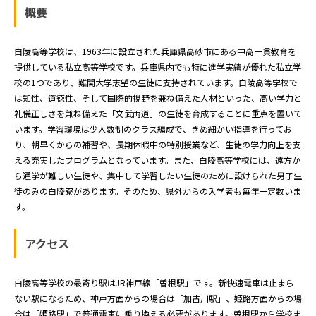
概要
白陵高等学校は、1963年に設立された兵庫県高砂市にある中高一貫教育を
提供している私立高等学校です。兵庫県内でも特に進学実績が優れた私立学
校の1つであり、難関大学志望の生徒に支持されています。白陵高等学校で
は知性、道徳性、そして国際的視野を兼ね備えた人材といった、高い学力と
礼儀正しさを兼ね備えた「文武両道」の生徒を育成することに重点を置いて
います。学習環境は少人数制のクラス編成で、きめ細かい指導を行ってお
り、朝早くからの補習や、長期休暇中の特別授業など、生徒の学力向上を支
える充実したプログラムとなっています。また、白陵高等学校には、遠方か
ら通学が難しい生徒や、集中して学習したい生徒のために設けられた男子生
徒のみの白陵寮があります。そのため、県外からの入学者も毎年一定数いま
す。
アクセス
白陵高等学校の最寄り駅はJR神戸線「曽根駅」です。新快速電車は止まら
ない駅になるため、神戸方面からの場合は「加古川駅」、姫路方面からの場
合は「姫路駅」で普通電車に乗り換える必要があります。曽根駅から学校ま