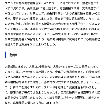
スニングは標準的な難易度で、4つのパートに分かれており、放送は全て2
回ずつ流れます。長文読解は2題出題され、内容把握や語彙、文法問題など
が含まれています。対策として、過去問や同レベルの読解問題を毎日1～2問
解き、要旨をつかむ練習をしましょう。長文を丁寧に読む練習と、たくさん
の文章に触れて速読力を鍛える練習を組み合わせると効果的です。リスニン
グ力を鍛えるには、英語のラジオやYoutubeを聞き、聞いた英語をそのまま
繰り返す練習をするとよいでしょう。英作文は毎日1～2文、英語で日記や
簡単な意見を書く練習をしたり、過去問や問題集に掲載されている模範解答
を読んで表現方法を学ぶとよいでしょう。
数学
大問5題の構成で、大問1は小問集合、大問2～5は単元ごとの問題となって
います。幅広い分野からの出題であり、全体的に難易度が高く、白陵高等学
校特有の難しさがあるといえます。まずは基礎力の徹底のために、中学校の
教科書内容を隅々まで確認し、基本的な公式や解法を暗記しましょう。そし
て、計算ミスを減らすために、スピードを意識した反復練習も行いましょ
う。基礎問題が得点できるようになったら、応用問題集や白陵高等学校の過
去問を使って演習しましょう。よく出る問題のパターンを理解し、解き方を
覚え、応用問題に慣れるようにしましょう。