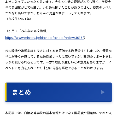
本当に入ってよかったと思います。先生と生徒の距離がとても近く、学校全
体の雰囲気がとても良い。いじめも聞いたことがありません。授業のレベル
がかなり高いですが、ちゃんと先生がサポートしてくれます。
（在校生/2021年）
（引用：「みんなの高校情報」
https://www.minkou.jp/hischool/school/review/3616/
）
校内環境や進学実績も良さに対する高評価を多数見受けられました。優秀な
学生が多く在籍しているため授業レベルは高いですが、教師のサポートをし
っかり受けられるそうです。一方で校則が厳しいとの意見もありますが、イ
ベントにも力を入れており十分に青春を謳歌できることがわかります。
まとめ
本記事では、白陵高等学校の基本情報だけでなく難易度や偏差値、倍率や入