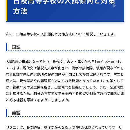
白陵高等学校の入試傾向と対策
方法
次に、白陵高等学校の入試傾向と対策方法について解説していきます。
国語
大問3題の構成となっており、現代文・古文・漢文から各1題ずつ出題され
ています。現代文は論説的文章が出され、漢字や接続詞、慣用表現などから
なる知識問題と内容説明の記述問題が小問として複数出題されます。古文と
漢文は、現代語訳や内容理解が求められる問題となっています。対策として
は、複数年分の過去問を解き、出題傾向を把握しましょう。また、記述問題
に対応するため、自分の言葉で文章を要約する練習や制限字数内で簡潔にま
とめる練習を意識するようにしましょう。
英語
リスニング、長文読解、英作文からなる大問4題の構成となっています。リ