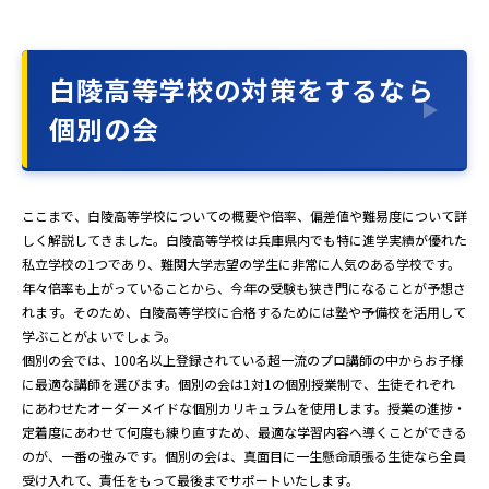
白陵高等学校の対策をするなら
個別の会
ここまで、白陵高等学校についての概要や倍率、偏差値や難易度について詳
しく解説してきました。白陵高等学校は兵庫県内でも特に進学実績が優れた
私立学校の1つであり、難関大学志望の学生に非常に人気のある学校です。
年々倍率も上がっていることから、今年の受験も狭き門になることが予想さ
れます。そのため、白陵高等学校に合格するためには塾や予備校を活用して
学ぶことがよいでしょう。
個別の会では、100名以上登録されている超一流のプロ講師の中からお子様
に最適な講師を選びます。個別の会は1対1の個別授業制で、生徒それぞれ
にあわせたオーダーメイドな個別カリキュラムを使用します。授業の進捗・
定着度にあわせて何度も練り直すため、最適な学習内容へ導くことができる
のが、一番の強みです。個別の会は、真面目に一生懸命頑張る生徒なら全員
受け入れて、責任をもって最後までサポートいたします。