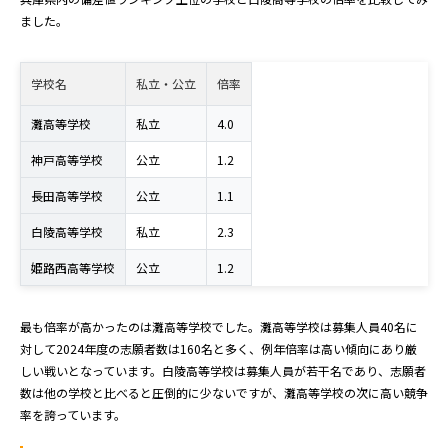
ました。
学校名
私立・公立
倍率
灘高等学校
私立
4.0
神戸高等学校
公立
1.2
長田高等学校
公立
1.1
白陵高等学校
私立
2.3
姫路西高等学校
公立
1.2
最も倍率が高かったのは灘高等学校でした。灘高等学校は募集人員40名に
対して2024年度の志願者数は160名と多く、例年倍率は高い傾向にあり厳
しい戦いとなっています。白陵高等学校は募集人員が若干名であり、志願者
数は他の学校と比べると圧倒的に少ないですが、灘高等学校の次に高い競争
率を誇っています。