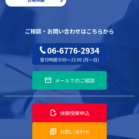
合格実績
ご相談・お問い合わせはこちらから
06-6776-2934
受付時間 9:00～21:00 (月～日)
mail
メールでのご相談
edit_document
体験授業申込
library_books
お問い合わせ